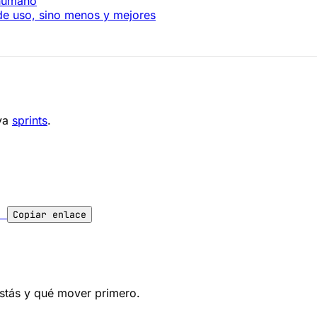
 humano
 de uso, sino menos y mejores
iva
sprints
.
l
Copiar enlace
estás y qué mover primero.