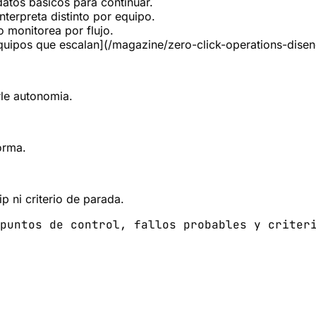
datos básicos para continuar.
nterpreta distinto por equipo.
 monitorea por flujo.
equipos que escalan](/magazine/zero-click-operations-dise
rle autonomia.
orma.
p ni criterio de parada.
puntos de control, fallos probables y criter