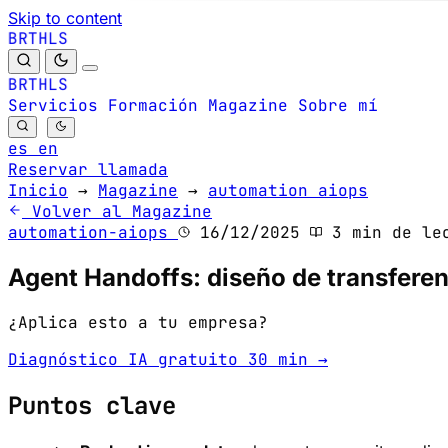
Skip to content
B
S
H
R
L
T
B
S
H
R
L
T
Servicios
Formación
Magazine
Sobre mí
es
en
Reservar llamada
Inicio
→
Magazine
→
automation aiops
Volver al Magazine
automation-aiops
16/12/2025
3 min de le
Agent Handoffs: diseño de transferen
¿Aplica esto a tu empresa?
Diagnóstico IA gratuito 30 min →
Puntos clave