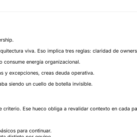
rship.
rquitectura viva. Eso implica tres reglas: claridad de own
olo consume energía organizacional.
as y excepciones, creas deuda operativa.
a siendo un cuello de botella invisible.
re criterio. Ese hueco obliga a revalidar contexto en cada p
básicos para continuar.
eta distinto por equipo.