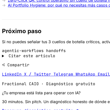
Zero-Click QA: control operativo sin cuello de botella
AI Portfolio Hygiene: por qué no necesitas más casos
Próximo paso
Si no puedes señalar tus 3 cuellos de botella críticos, act
agentic-workflows
handoffs
Citar este artículo
Compartir
LinkedIn
X / Twitter
Telegram
WhatsApp
Emai
Fractional CAIO · Diagnóstico gratuito
¿Tu empresa está lista para operar con IA?
30 minutos. Sin pitch. Un diagnóstico honesto de dónde 