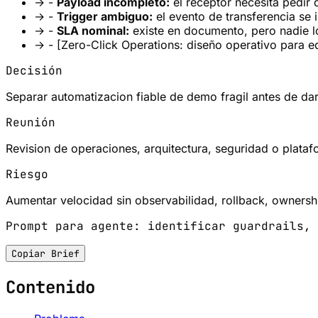
→
-
Payload incompleto:
el receptor necesita pedir 
→
-
Trigger ambiguo:
el evento de transferencia se i
→
-
SLA nominal:
existe en documento, pero nadie lo
→
- [Zero-Click Operations: diseño operativo para 
Decisión
Separar automatizacion fiable de demo fragil antes de da
Reunión
Revision de operaciones, arquitectura, seguridad o plataf
Riesgo
Aumentar velocidad sin observabilidad, rollback, ownershi
Prompt para agente: identificar guardrails, 
Copiar Brief
Contenido