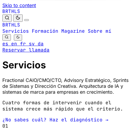
Skip to content
B
S
H
R
L
T
B
S
H
R
L
T
Servicios
Formación
Magazine
Sobre mí
es
en
fr
sv
da
Reservar llamada
Servicios
Fractional CAIO/CMO/CTO, Advisory Estratégico, Sprints
de Sistemas y Dirección Creativa. Arquitectura de IA y
sistemas de marca para empresas en crecimiento.
Cuatro formas de intervenir cuando el
sistema crece más rápido que el criterio.
¿No sabes cuál? Haz el diagnóstico →
01