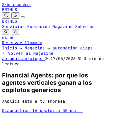
Skip to content
B
S
H
R
L
T
B
S
H
R
L
T
Servicios
Formación
Magazine
Sobre mí
es
en
Reservar llamada
Inicio
→
Magazine
→
automation aiops
Volver al Magazine
automation-aiops
17/05/2026
3 min de
lectura
Financial Agents: por que los
agentes verticales ganan a los
copilotos genericos
¿Aplica esto a tu empresa?
Diagnóstico IA gratuito 30 min →