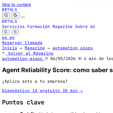
Skip to content
B
S
H
R
L
T
B
S
H
R
L
T
Servicios
Formación
Magazine
Sobre mí
es
en
Reservar llamada
Inicio
→
Magazine
→
automation aiops
Volver al Magazine
automation-aiops
06/05/2026
4 min de le
Agent Reliability Score: como saber 
¿Aplica esto a tu empresa?
Diagnóstico IA gratuito 30 min →
Puntos clave