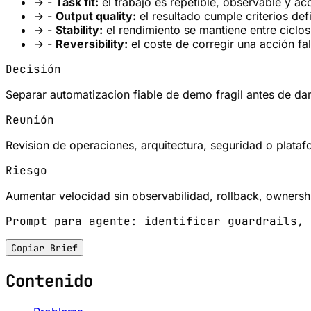
→
-
Task fit:
el trabajo es repetible, observable y ac
→
-
Output quality:
el resultado cumple criterios def
→
-
Stability:
el rendimiento se mantiene entre ciclos,
→
-
Reversibility:
el coste de corregir una acción fal
Decisión
Separar automatizacion fiable de demo fragil antes de da
Reunión
Revision de operaciones, arquitectura, seguridad o plataf
Riesgo
Aumentar velocidad sin observabilidad, rollback, ownershi
Prompt para agente: identificar guardrails, 
Copiar Brief
Contenido