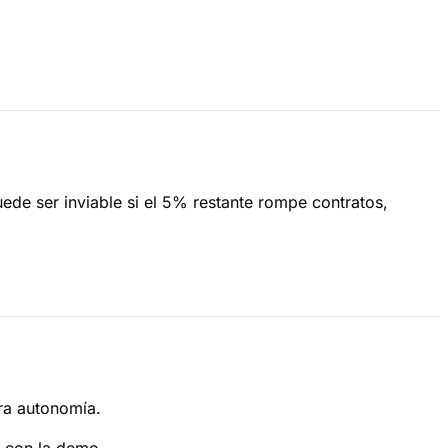
uede ser inviable si el 5% restante rompe contratos,
ara autonomía.
 con la demo.