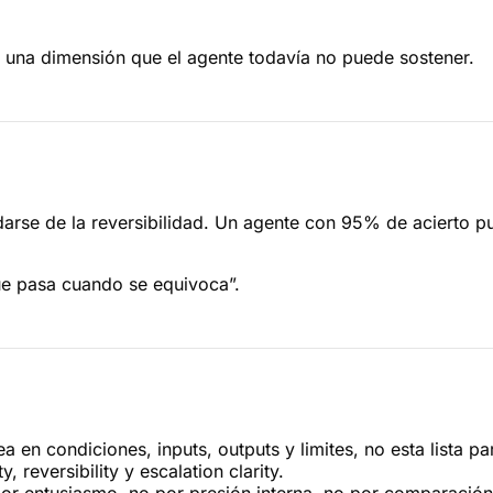
 una dimensión que el agente todavía no puede sostener.
idarse de la reversibilidad. Un agente con 95% de acierto p
que pasa cuando se equivoca”.
ea en condiciones, inputs, outputs y limites, no esta lista p
ty, reversibility y escalation clarity.
r entusiasmo, no por presión interna, no por comparación