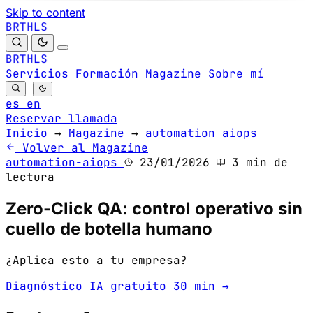
Skip to content
B
S
H
R
L
T
B
S
H
R
L
T
Servicios
Formación
Magazine
Sobre mí
es
en
Reservar llamada
Inicio
→
Magazine
→
automation aiops
Volver al Magazine
automation-aiops
23/01/2026
3 min de
lectura
Zero-Click QA: control operativo sin
cuello de botella humano
¿Aplica esto a tu empresa?
Diagnóstico IA gratuito 30 min →