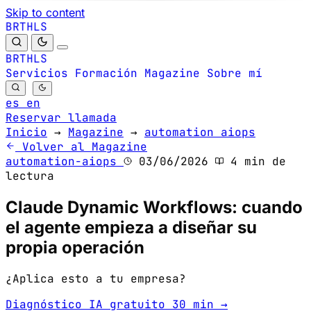
Skip to content
B
S
H
R
L
T
B
S
H
R
L
T
Servicios
Formación
Magazine
Sobre mí
es
en
Reservar llamada
Inicio
→
Magazine
→
automation aiops
Volver al Magazine
automation-aiops
03/06/2026
4 min de
lectura
Claude Dynamic Workflows: cuando
el agente empieza a diseñar su
propia operación
¿Aplica esto a tu empresa?
Diagnóstico IA gratuito 30 min →