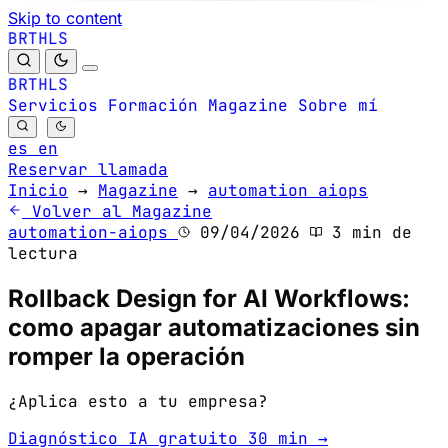
Skip to content
B
S
H
R
L
T
B
S
H
R
L
T
Servicios
Formación
Magazine
Sobre mí
es
en
Reservar llamada
Inicio
→
Magazine
→
automation aiops
Volver al Magazine
automation-aiops
09/04/2026
3 min de
lectura
Rollback Design for AI Workflows:
como apagar automatizaciones sin
romper la operación
¿Aplica esto a tu empresa?
Diagnóstico IA gratuito 30 min →