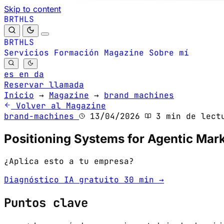
Skip to content
B
S
H
R
L
T
B
S
H
R
L
T
Servicios
Formación
Magazine
Sobre mí
es
en
da
Reservar llamada
Inicio
→
Magazine
→
brand machines
Volver al Magazine
brand-machines
13/04/2026
3 min de lect
Positioning Systems for Agentic Mark
¿Aplica esto a tu empresa?
Diagnóstico IA gratuito 30 min →
Puntos clave