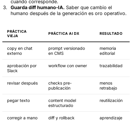
cuando corresponde.
Guarda diff humano-IA.
Saber que cambio el
humano después de la generación es oro operativo.
PRÁCTICA
PRÁCTICA AI DX
RESULTADO
VIEJA
copy en chat
prompt versionado
memoria
externo
en CMS
editorial
aprobación por
workflow con owner
trazabilidad
Slack
revisar después
checks pre-
menos
publicación
retrabajo
pegar texto
content model
reutilización
estructurado
corregir a mano
diff y rollback
aprendizaje