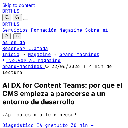
Skip to content
B
S
H
R
L
T
B
S
H
R
L
T
Servicios
Formación
Magazine
Sobre mí
es
en
da
Reservar llamada
Inicio
→
Magazine
→
brand machines
Volver al Magazine
brand-machines
22/06/2026
4 min de
lectura
AI DX for Content Teams: por que el
CMS empieza a parecerse a un
entorno de desarrollo
¿Aplica esto a tu empresa?
Diagnóstico IA gratuito 30 min →