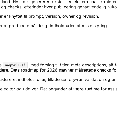
er land. Hvis det genererer tekster i en ekstern chat, kopier
 og checks, efterlader hver publicering genanvendelig huk
 er knyttet til prompt, version, owner og revision.
er at producere pålideligt indhold uden at miste styring.
ke
, med forslag til titler, meta descriptions, al
wagtail-ai
ydere. Dets roadmap for 2026 nævner målrettede checks fo
ureret indhold, roller, tilladelser, dry-run validation og 
 editor og udgiver. Det begynder at være runtime for assis