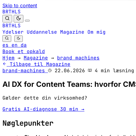
Skip to content
B
S
H
R
L
T
B
S
H
R
L
T
Ydelser
Uddannelse
Magazine
Om mig
es
en
da
Book et opkald
Hjem
→
Magazine
→
brand machines
Tilbage til Magazine
brand-machines
22.06.2026
4 min læsning
AI DX for Content Teams: hvorfor CMS
Gælder dette din virksomhed?
Gratis AI-diagnose 30 min →
Nøglepunkter