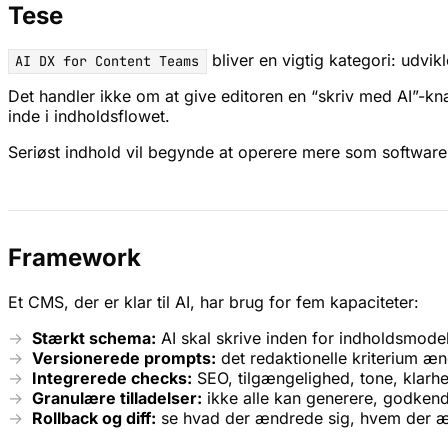
Tese
bliver en vigtig kategori: udvi
AI DX for Content Teams
Det handler ikke om at give editoren en “skriv med AI”-kn
inde i indholdsflowet.
Seriøst indhold vil begynde at operere mere som software: 
Framework
Et CMS, der er klar til AI, har brug for fem kapaciteter:
Stærkt schema:
AI skal skrive inden for indholdsmodel
Versionerede prompts:
det redaktionelle kriterium ænd
Integrerede checks:
SEO, tilgængelighed, tone, klarhe
Granulære tilladelser:
ikke alle kan generere, godkende
Rollback og diff:
se hvad der ændrede sig, hvem der æ