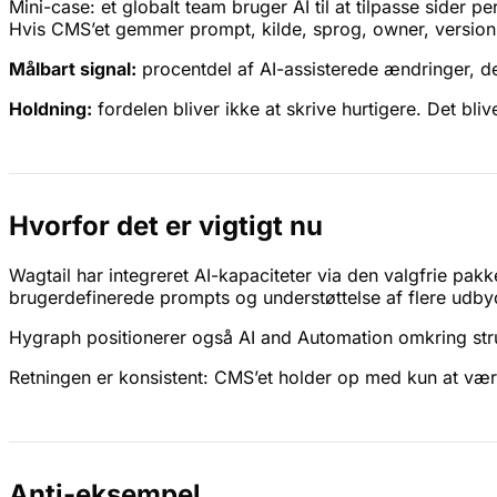
Mini-case: et globalt team bruger AI til at tilpasse sider p
Hvis CMS’et gemmer prompt, kilde, sprog, owner, version
Målbart signal:
procentdel af AI-assisterede ændringer, der
Holdning:
fordelen bliver ikke at skrive hurtigere. Det bliv
Hvorfor det er vigtigt nu
Wagtail har integreret AI-kapaciteter via den valgfrie pak
brugerdefinerede prompts og understøttelse af flere udb
Hygraph positionerer også AI and Automation omkring strukt
Retningen er konsistent: CMS’et holder op med kun at være
Anti-eksempel