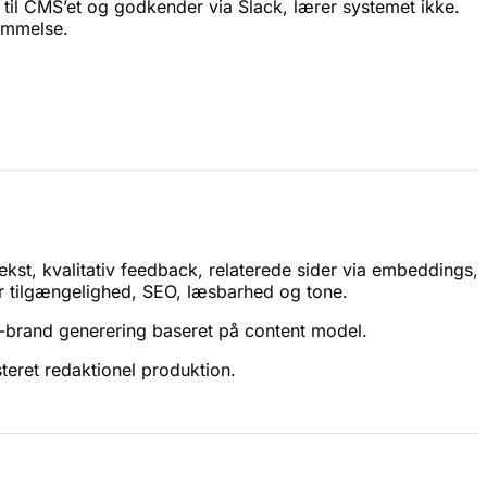
er til CMS’et og godkender via Slack, lærer systemet ikke.
ommelse.
t-tekst, kvalitativ feedback, relaterede sider via embeddings,
r tilgængelighed, SEO, læsbarhed og tone.
on-brand generering baseret på content model.
teret redaktionel produktion.