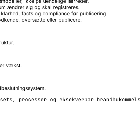
smodeller, ikke på uendelige lærreder.
ium ændrer sig og skal registreres.
klarhed, facts og compliance før publicering.
odkende, oversætte eller publicere.
ruktur.
er vækst.
dbeslutningssystem.
sets, processer og eksekverbar brandhukommel