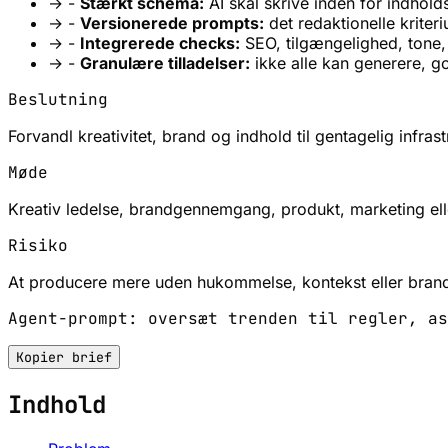
→
-
Stærkt schema:
AI skal skrive inden for indhold
→
-
Versionerede prompts:
det redaktionelle kriter
→
-
Integrerede checks:
SEO, tilgængelighed, tone, 
→
-
Granulære tilladelser:
ikke alle kan generere, g
Beslutning
Forvandl kreativitet, brand og indhold til gentagelig infrast
Møde
Kreativ ledelse, brandgennemgang, produkt, marketing ell
Risiko
At producere mere uden hukommelse, kontekst eller bran
Agent-prompt: oversæt trenden til regler, as
Kopier brief
Indhold