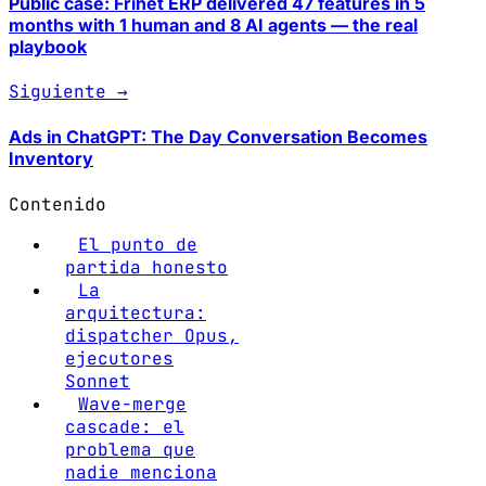
Public case: Frihet ERP delivered 47 features in 5
months with 1 human and 8 AI agents — the real
playbook
Siguiente →
Ads in ChatGPT: The Day Conversation Becomes
Inventory
Contenido
El punto de
partida honesto
La
arquitectura:
dispatcher Opus,
ejecutores
Sonnet
Wave-merge
cascade: el
problema que
nadie menciona