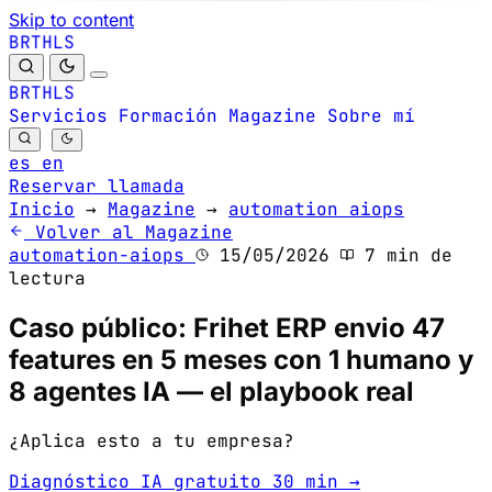
Skip to content
B
S
H
R
L
T
B
S
H
R
L
T
Servicios
Formación
Magazine
Sobre mí
es
en
Reservar llamada
Inicio
→
Magazine
→
automation aiops
Volver al Magazine
automation-aiops
15/05/2026
7 min de
lectura
Caso público: Frihet ERP envio 47
features en 5 meses con 1 humano y
8 agentes IA — el playbook real
¿Aplica esto a tu empresa?
Diagnóstico IA gratuito 30 min →