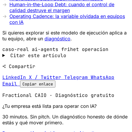
Human-in-the-Loop Debt: cuando el control de
calidad destruye el margen
Operating Cadence: la variable olvidada en equipos
con IA
Si quieres explorar si este modelo de ejecución aplica a
tu equipo, abre un
diagnóstico
.
caso-real
ai-agents
frihet
operacion
Citar este artículo
Compartir
LinkedIn
X / Twitter
Telegram
WhatsApp
Email
Copiar enlace
Fractional CAIO · Diagnóstico gratuito
¿Tu empresa está lista para operar con IA?
30 minutos. Sin pitch. Un diagnóstico honesto de dónde
estás y qué mover primero.