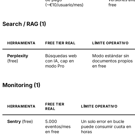
(~€10/usuario/mes)
free
Search / RAG (1)
HERRAMIENTA
FREE TIER REAL
LÍMITE OPERATIVO
Perplexity
Búsquedas web
Modo estándar sin
(free)
con IA, cap en
documentos propios
modo Pro
en free
Monitoring (1)
FREE TIER
HERRAMIENTA
LÍMITE OPERATIVO
REAL
Sentry
(free)
5.000
Un solo error en bucle
eventos/mes
puede consumir cuota en
en free
horas