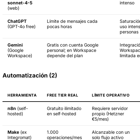
sonnet-4-5
intenso
(web)
ChatGPT
Límite de mensajes cada
Saturació
(GPT-4o free)
pocas horas
uso inten
personas
Gemini
Gratis con cuenta Google
Integraci
(Google
personal; en Workspace
Workspa
Workspace)
depende del plan
limitada e
Automatización (2)
HERRAMIENTA
FREE TIER REAL
LÍMITE OPERATIVO
n8n
(self-
Gratuito ilimitado
Requiere servidor
hosted)
en self-hosted
propio (Hetzner
€5/mes)
Make
(ex
1.000
Alcanzable con un
Integromat)
operaciones/mes
solo flujo activo