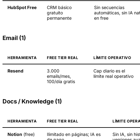
HubSpot Free
CRM básico
Sin secuencias
gratuito
automáticas, sin IA na
permanente
en free
Email (1)
HERRAMIENTA
FREE TIER REAL
LÍMITE OPERATIVO
Resend
3.000
Cap diario es el
emails/mes,
límite real operativo
100/día gratis
Docs / Knowledge (1)
HERRAMIENTA
FREE TIER REAL
LÍMITE OPER
Notion
(free)
Ilimitado en páginas; IA es
Sin IA, sin his
de pago
versiones av