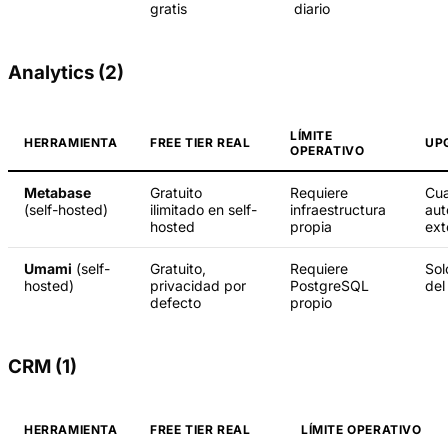
gratis
diario
Analytics (2)
LÍMITE
HERRAMIENTA
FREE TIER REAL
UP
OPERATIVO
Metabase
Gratuito
Requiere
Cua
(self-hosted)
ilimitado en self-
infraestructura
aut
hosted
propia
ext
Umami
(self-
Gratuito,
Requiere
Sol
hosted)
privacidad por
PostgreSQL
del
defecto
propio
CRM (1)
HERRAMIENTA
FREE TIER REAL
LÍMITE OPERATIVO