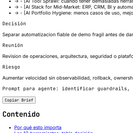
→
- [AI Tool Sprawl: cuando tener demasiadas herr
→
- [AI Stack for Mid-Market: ERP, CRM, BI y autom
→
- [AI Portfolio Hygiene: menos casos de uso, me
Decisión
Separar automatizacion fiable de demo fragil antes de da
Reunión
Revision de operaciones, arquitectura, seguridad o plataf
Riesgo
Aumentar velocidad sin observabilidad, rollback, ownershi
Prompt para agente: identificar guardrails, 
Copiar Brief
Contenido
Por qué esto importa