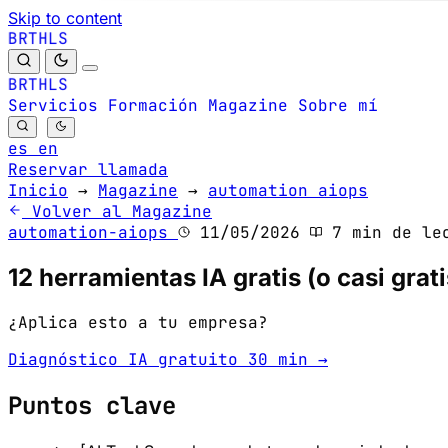
Skip to content
B
S
H
R
L
T
B
S
H
R
L
T
Servicios
Formación
Magazine
Sobre mí
es
en
Reservar llamada
Inicio
→
Magazine
→
automation aiops
Volver al Magazine
automation-aiops
11/05/2026
7 min de le
12 herramientas IA gratis (o casi gr
¿Aplica esto a tu empresa?
Diagnóstico IA gratuito 30 min →
Puntos clave