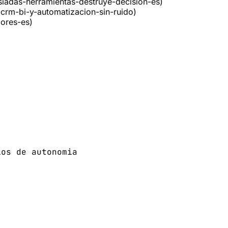
siadas-herramientas-destruye-decision-es)
-crm-bi-y-automatizacion-sin-ruido)
jores-es)
ios de autonomia