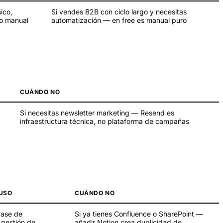
ico,
Si vendes B2B con ciclo largo y necesitas
to manual
automatización — en free es manual puro
CUÁNDO NO
Si necesitas newsletter marketing — Resend es
infraestructura técnica, no plataforma de campañas
USO
CUÁNDO NO
base de
Si ya tienes Confluence o SharePoint —
 gestión de
añadir Notion crea duplicidad de