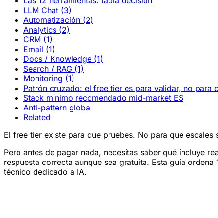
Las 12 herramientas: tabla decisión
LLM Chat (3)
Automatización (2)
Analytics (2)
CRM (1)
Email (1)
Docs / Knowledge (1)
Search / RAG (1)
Monitoring (1)
Patrón cruzado: el free tier es para validar, no para 
Stack mínimo recomendado mid-market ES
Anti-pattern global
Related
El free tier existe para que pruebes. No para que escales 
Pero antes de pagar nada, necesitas saber qué incluye re
respuesta correcta aunque sea gratuita. Esta guía ordena
técnico dedicado a IA.