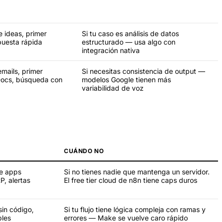
 ideas, primer
Si tu caso es análisis de datos
puesta rápida
estructurado — usa algo con
integración nativa
mails, primer
Si necesitas consistencia de output —
Docs, búsqueda con
modelos Google tienen más
variabilidad de voz
CUÁNDO NO
re apps
Si no tienes nadie que mantenga un servidor.
P, alertas
El free tier cloud de n8n tiene caps duros
sin código,
Si tu flujo tiene lógica compleja con ramas y
ples
errores — Make se vuelve caro rápido