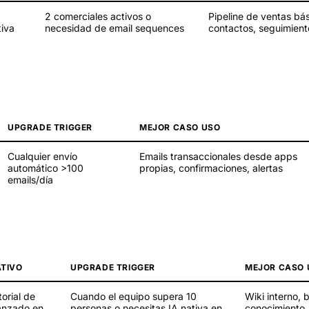
2 comerciales activos o
Pipeline de ventas bás
tiva
necesidad de email sequences
contactos, seguimien
UPGRADE TRIGGER
MEJOR CASO USO
Cualquier envío
Emails transaccionales desde apps
automático >100
propias, confirmaciones, alertas
emails/día
ATIVO
UPGRADE TRIGGER
MEJOR CASO 
torial de
Cuando el equipo supera 10
Wiki interno, 
anzado en
personas o necesitas IA nativa en
conocimiento,