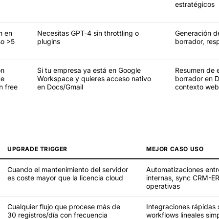
estratégicos
n en
Necesitas GPT-4 sin throttling o
Generación de
so >5
plugins
borrador, res
ón
Si tu empresa ya está en Google
Resumen de e
ce
Workspace y quieres acceso nativo
borrador en 
n free
en Docs/Gmail
contexto web
UPGRADE TRIGGER
MEJOR CASO USO
Cuando el mantenimiento del servidor
Automatizaciones ent
es coste mayor que la licencia cloud
internas, sync CRM-ER
operativas
Cualquier flujo que procese más de
Integraciones rápidas 
30 registros/día con frecuencia
workflows lineales sim