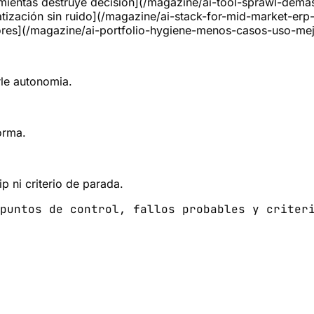
amientas destruye decisión](/magazine/ai-tool-sprawl-dema
atización sin ruido](/magazine/ai-stack-for-mid-market-erp
jores](/magazine/ai-portfolio-hygiene-menos-casos-uso-me
rle autonomia.
orma.
p ni criterio de parada.
puntos de control, fallos probables y criter