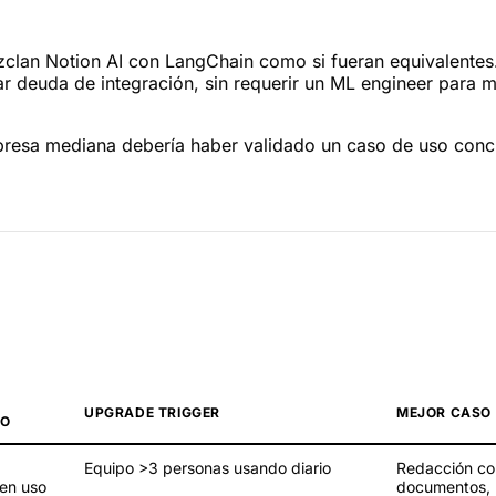
ezclan Notion AI con LangChain como si fueran equivalente
crear deuda de integración, sin requerir un ML engineer para
presa mediana debería haber validado un caso de uso concre
UPGRADE TRIGGER
MEJOR CASO
VO
Equipo >3 personas usando diario
Redacción com
en uso
documentos, 