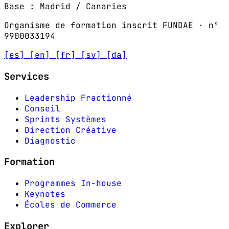
Base : Madrid / Canaries
Organisme de formation inscrit FUNDAE · nº
9900033194
[es]
[en]
[fr]
[sv]
[da]
Services
Leadership Fractionné
Conseil
Sprints Systèmes
Direction Créative
Diagnostic
Formation
Programmes In-house
Keynotes
Écoles de Commerce
Explorer