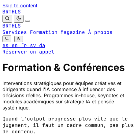
Skip to content
B
S
H
R
L
T
B
S
H
R
L
T
Services
Formation
Magazine
À propos
es
en
fr
sv
da
Réserver un appel
Formation & Conférences
Interventions stratégiques pour équipes créatives et
dirigeants quand l'IA commence à influencer des
décisions réelles. Programmes in-house, keynotes et
modules académiques sur stratégie IA et pensée
systémique.
Quand l'output progresse plus vite que le
jugement, il faut un cadre commun, pas plus
de contenu.