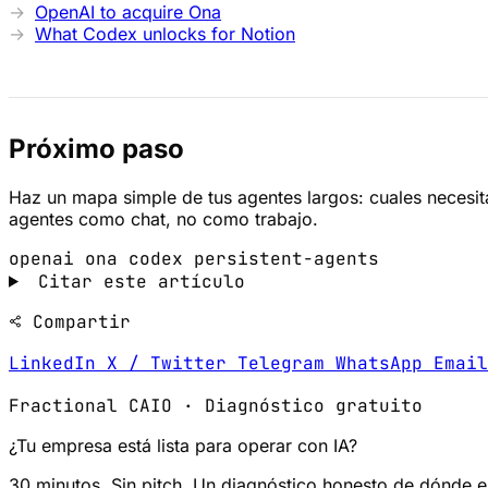
OpenAI to acquire Ona
What Codex unlocks for Notion
Próximo paso
Haz un mapa simple de tus agentes largos: cuales necesit
agentes como chat, no como trabajo.
openai
ona
codex
persistent-agents
Citar este artículo
Compartir
LinkedIn
X / Twitter
Telegram
WhatsApp
Emai
Fractional CAIO · Diagnóstico gratuito
¿Tu empresa está lista para operar con IA?
30 minutos. Sin pitch. Un diagnóstico honesto de dónde 