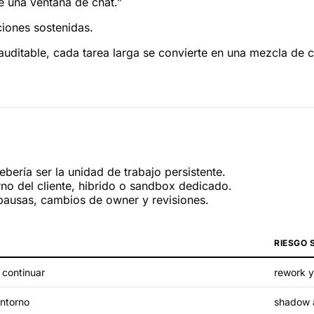
 una ventana de chat.”
ciones sostenidas.
y auditable, cada tarea larga se convierte en una mezcla de
ería ser la unidad de trabajo persistente.
no del cliente, hibrido o sandbox dedicado.
 pausas, cambios de owner y revisiones.
RIESGO 
 continuar
rework y 
entorno
shadow 