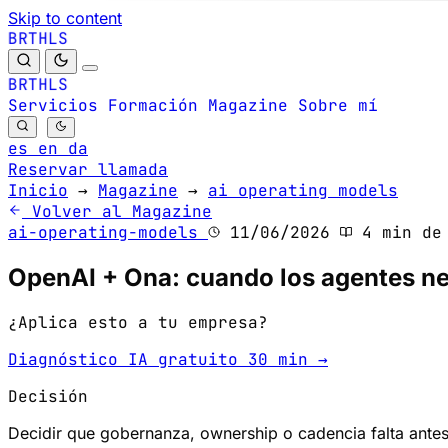
Skip to content
B
S
H
R
L
T
B
S
H
R
L
T
Servicios
Formación
Magazine
Sobre mí
es
en
da
Reservar llamada
Inicio
→
Magazine
→
ai operating models
Volver al Magazine
ai-operating-models
11/06/2026
4 min de 
OpenAI + Ona: cuando los agentes ne
¿Aplica esto a tu empresa?
Diagnóstico IA gratuito 30 min →
Decisión
Decidir que gobernanza, ownership o cadencia falta antes