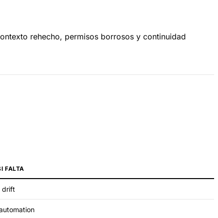
 contexto rehecho, permisos borrosos y continuidad
SI FALTA
drift
automation