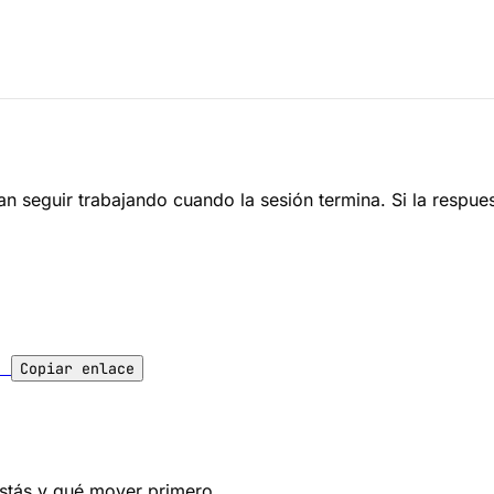
an seguir trabajando cuando la sesión termina. Si la respu
l
Copiar enlace
estás y qué mover primero.