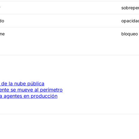
r
sobrepe
do
opacida
ene
bloqueo 
de la nube pública
ente se mueve al perímetro
a agentes en producción