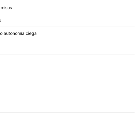
rmisos
d
o autonomía ciega