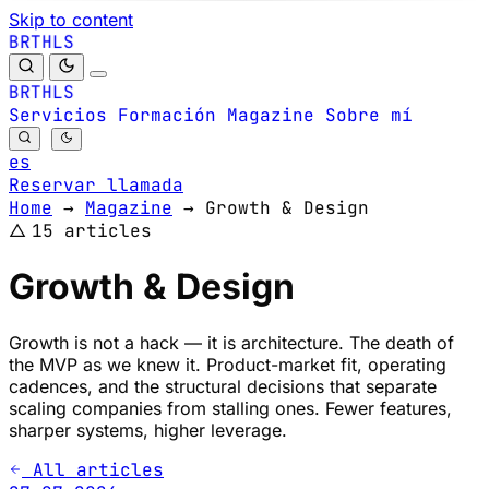
Skip to content
B
S
H
R
L
T
B
S
H
R
L
T
Servicios
Formación
Magazine
Sobre mí
es
Reservar llamada
Home
→
Magazine
→
Growth & Design
△
15 articles
Growth & Design
Growth is not a hack — it is architecture. The death of
the MVP as we knew it. Product-market fit, operating
cadences, and the structural decisions that separate
scaling companies from stalling ones. Fewer features,
sharper systems, higher leverage.
All articles