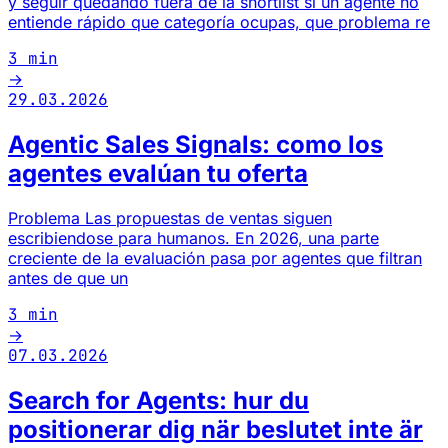
y seguir quedando fuera de la shortlist si un agente no
entiende rápido que categoría ocupas, que problema re
3 min
→
29.03.2026
Agentic Sales Signals: como los
agentes evalúan tu oferta
Problema Las propuestas de ventas siguen
escribiendose para humanos. En 2026, una parte
creciente de la evaluación pasa por agentes que filtran
antes de que un
3 min
→
07.03.2026
Search for Agents: hur du
positionerar dig när beslutet inte är