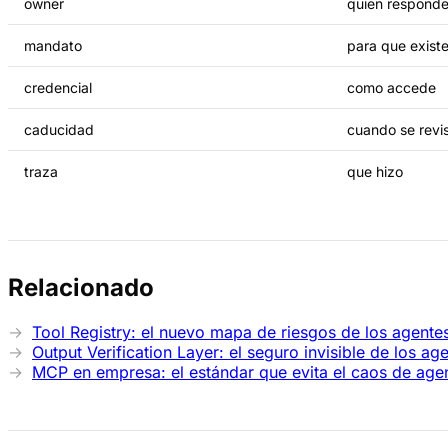
owner
quien respond
mandato
para que exist
credencial
como accede
caducidad
cuando se revi
traza
que hizo
Relacionado
Tool Registry: el nuevo mapa de riesgos de los agentes
Output Verification Layer: el seguro invisible de los a
MCP en empresa: el estándar que evita el caos de age