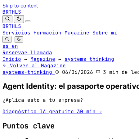
Skip to content
B
S
H
R
L
T
B
S
H
R
L
T
Servicios
Formación
Magazine
Sobre mí
es
en
Reservar llamada
Inicio
→
Magazine
→
systems thinking
Volver al Magazine
systems-thinking
06/06/2026
3 min de le
Agent Identity: el pasaporte operativo
¿Aplica esto a tu empresa?
Diagnóstico IA gratuito 30 min →
Puntos clave