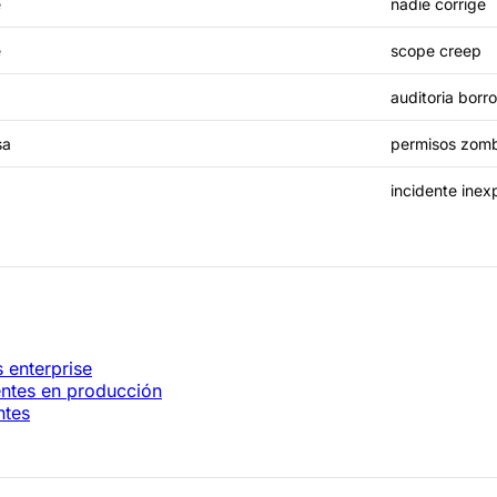
e
nadie corrige
e
scope creep
auditoria borr
sa
permisos zomb
incidente inex
 enterprise
gentes en producción
ntes