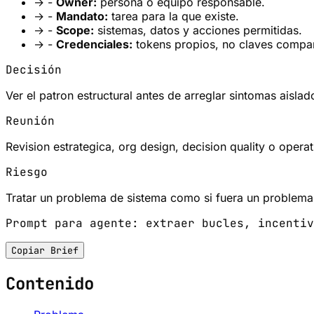
→
-
Owner:
persona o equipo responsable.
→
-
Mandato:
tarea para la que existe.
→
-
Scope:
sistemas, datos y acciones permitidas.
→
-
Credenciales:
tokens propios, no claves compar
Decisión
Ver el patron estructural antes de arreglar sintomas aislad
Reunión
Revision estrategica, org design, decision quality o opera
Riesgo
Tratar un problema de sistema como si fuera un problema 
Prompt para agente: extraer bucles, incentiv
Copiar Brief
Contenido