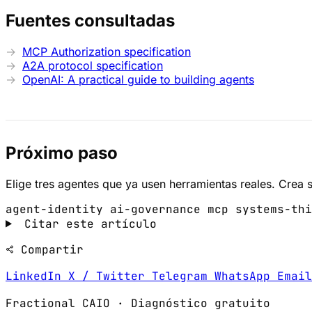
Fuentes consultadas
MCP Authorization specification
A2A protocol specification
OpenAI: A practical guide to building agents
Próximo paso
Elige tres agentes que ya usen herramientas reales. Crea 
agent-identity
ai-governance
mcp
systems-thi
Citar este artículo
Compartir
LinkedIn
X / Twitter
Telegram
WhatsApp
Emai
Fractional CAIO · Diagnóstico gratuito