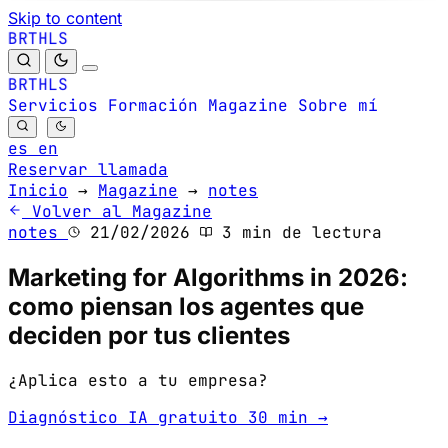
Skip to content
B
S
H
R
L
T
B
S
H
R
L
T
Servicios
Formación
Magazine
Sobre mí
es
en
Reservar llamada
Inicio
→
Magazine
→
notes
Volver al Magazine
notes
21/02/2026
3 min de lectura
Marketing for Algorithms in 2026:
como piensan los agentes que
deciden por tus clientes
¿Aplica esto a tu empresa?
Diagnóstico IA gratuito 30 min →