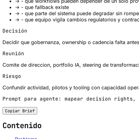
→
- que workflows pueden depender de un solo pr
→
- que fallback existe
→
- que parte del sistema puede degradar sin rompe
→
- que equipo vigila cambios regulatorios y contra
Decisión
Decidir que gobernanza, ownership o cadencia falta antes
Reunión
Comite de direccion, portfolio IA, steering de transformac
Riesgo
Confundir actividad, pilotos y tooling con capacidad opera
Prompt para agente: mapear decision rights, 
Copiar Brief
Contenido