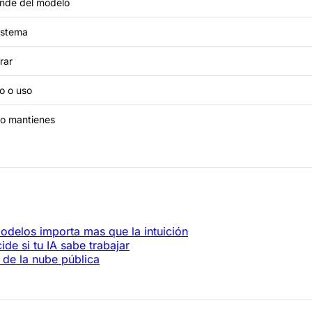
nde del modelo
istema
rar
o o uso
mo mantienes
odelos importa mas que la intuición
de si tu IA sabe trabajar
de la nube pública