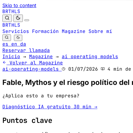
Skip to content
B
S
H
R
L
T
B
S
H
R
L
T
Servicios
Formación
Magazine
Sobre mí
es
en
da
Reservar llamada
Inicio
→
Magazine
→
ai operating models
Volver al Magazine
ai-operating-models
01/07/2026
4 min de 
Fable, Mythos y el riesgo político de
¿Aplica esto a tu empresa?
Diagnóstico IA gratuito 30 min →
Puntos clave