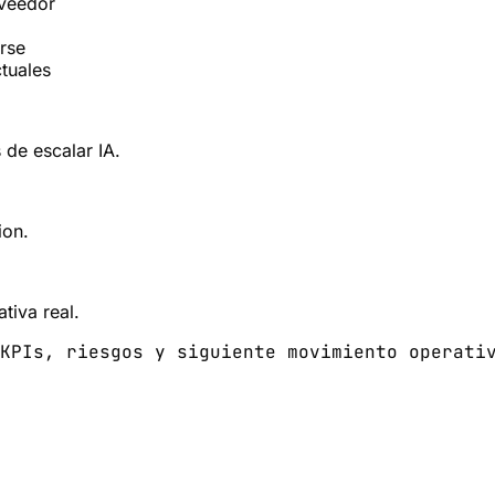
oveedor
rse
ctuales
 de escalar IA.
ion.
tiva real.
KPIs, riesgos y siguiente movimiento operati