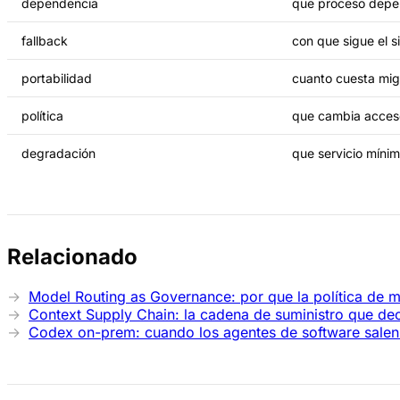
dependencia
que proceso depe
fallback
con que sigue el s
portabilidad
cuanto cuesta mig
política
que cambia acces
degradación
que servicio míni
Relacionado
Model Routing as Governance: por que la política de m
Context Supply Chain: la cadena de suministro que deci
Codex on-prem: cuando los agentes de software salen 