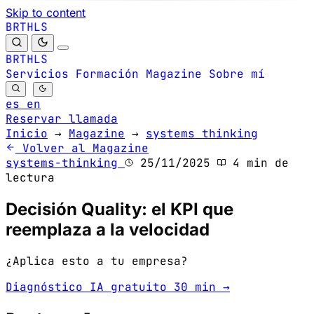
Skip to content
B
S
H
R
L
T
B
S
H
R
L
T
Servicios
Formación
Magazine
Sobre mí
es
en
Reservar llamada
Inicio
→
Magazine
→
systems thinking
Volver al Magazine
systems-thinking
25/11/2025
4 min de
lectura
Decisión Quality: el KPI que
reemplaza a la velocidad
¿Aplica esto a tu empresa?
Diagnóstico IA gratuito 30 min →