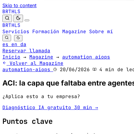
Skip to content
B
S
H
R
L
T
B
S
H
R
L
T
Servicios
Formación
Magazine
Sobre mí
es
en
da
Reservar llamada
Inicio
→
Magazine
→
automation aiops
Volver al Magazine
automation-aiops
20/06/2026
4 min de le
ACI: la capa que faltaba entre agente
¿Aplica esto a tu empresa?
Diagnóstico IA gratuito 30 min →
Puntos clave