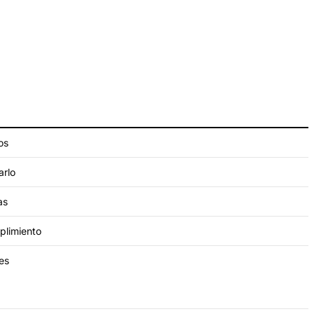
os
arlo
as
plimiento
es