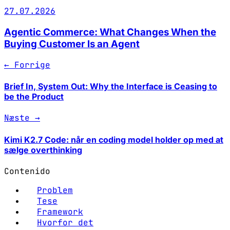
27.07.2026
Agentic Commerce: What Changes When the
Buying Customer Is an Agent
← Forrige
Brief In, System Out: Why the Interface is Ceasing to
be the Product
Næste →
Kimi K2.7 Code: når en coding model holder op med at
sælge overthinking
Contenido
Problem
Tese
Framework
Hvorfor det