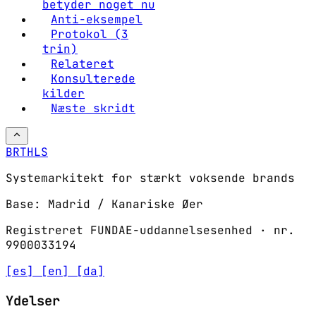
betyder noget nu
Anti-eksempel
Protokol (3
trin)
Relateret
Konsulterede
kilder
Næste skridt
BRTHLS
Systemarkitekt for stærkt voksende brands
Base: Madrid / Kanariske Øer
Registreret FUNDAE-uddannelsesenhed · nr.
9900033194
[es]
[en]
[da]
Ydelser