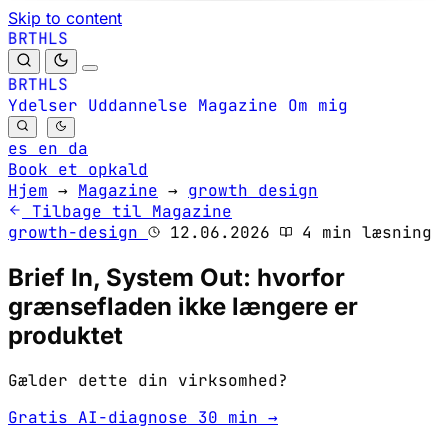
Skip to content
B
S
H
R
L
T
B
S
H
R
L
T
Ydelser
Uddannelse
Magazine
Om mig
es
en
da
Book et opkald
Hjem
→
Magazine
→
growth design
Tilbage til Magazine
growth-design
12.06.2026
4 min læsning
Brief In, System Out: hvorfor
grænsefladen ikke længere er
produktet
Gælder dette din virksomhed?
Gratis AI-diagnose 30 min →