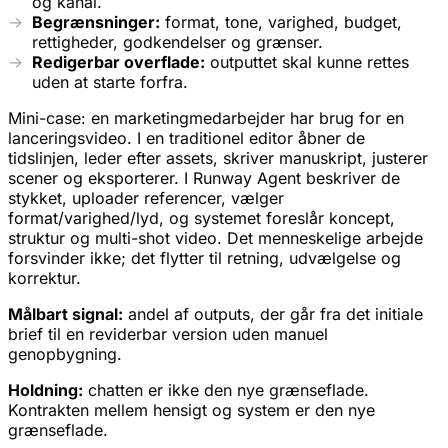
og kanal.
Begrænsninger:
format, tone, varighed, budget,
rettigheder, godkendelser og grænser.
Redigerbar overflade:
outputtet skal kunne rettes
uden at starte forfra.
Mini-case: en marketingmedarbejder har brug for en
lanceringsvideo. I en traditionel editor åbner de
tidslinjen, leder efter assets, skriver manuskript, justerer
scener og eksporterer. I Runway Agent beskriver de
stykket, uploader referencer, vælger
format/varighed/lyd, og systemet foreslår koncept,
struktur og multi-shot video. Det menneskelige arbejde
forsvinder ikke; det flytter til retning, udvælgelse og
korrektur.
Målbart signal:
andel af outputs, der går fra det initiale
brief til en reviderbar version uden manuel
genopbygning.
Holdning:
chatten er ikke den nye grænseflade.
Kontrakten mellem hensigt og system er den nye
grænseflade.