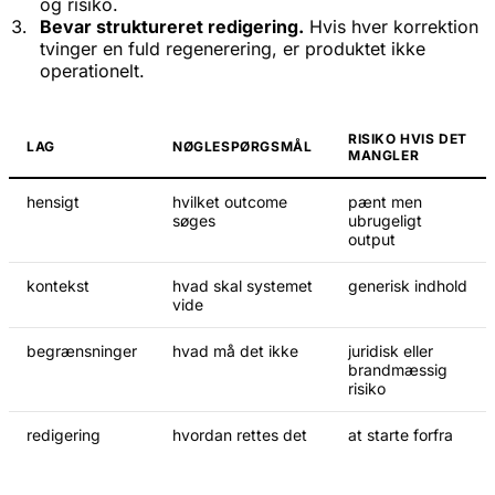
og risiko.
Bevar struktureret redigering.
Hvis hver korrektion
tvinger en fuld regenerering, er produktet ikke
operationelt.
RISIKO HVIS DET
LAG
NØGLESPØRGSMÅL
MANGLER
hensigt
hvilket outcome
pænt men
søges
ubrugeligt
output
kontekst
hvad skal systemet
generisk indhold
vide
begrænsninger
hvad må det ikke
juridisk eller
brandmæssig
risiko
redigering
hvordan rettes det
at starte forfra