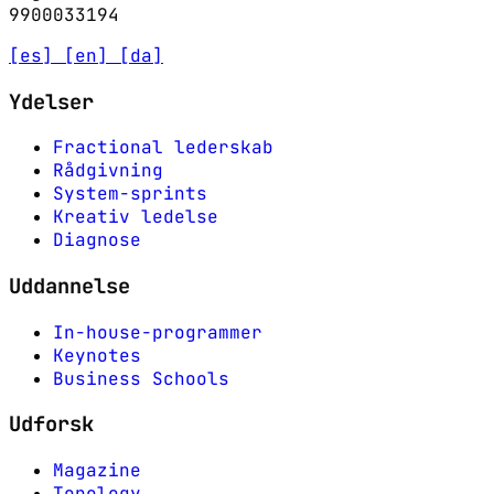
9900033194
[es]
[en]
[da]
Ydelser
Fractional lederskab
Rådgivning
System-sprints
Kreativ ledelse
Diagnose
Uddannelse
In-house-programmer
Keynotes
Business Schools
Udforsk
Magazine
Topology