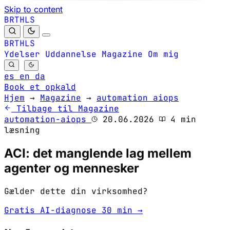
Skip to content
B
S
H
R
L
T
B
S
H
R
L
T
Ydelser
Uddannelse
Magazine
Om mig
es
en
da
Book et opkald
Hjem
→
Magazine
→
automation aiops
Tilbage til Magazine
automation-aiops
20.06.2026
4 min
læsning
ACI: det manglende lag mellem
agenter og mennesker
Gælder dette din virksomhed?
Gratis AI-diagnose 30 min →