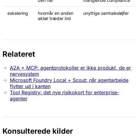
den har
manglende compliance
eskalering
hvornår en anden
unyttige samtalesløjfer
aktør træder ind
Relateret
A2A + MCP: agentprotokoller er ikke produkt, de er
nervesystem
Microsoft Foundry Local + Scout: når agentarbejde
flytter ud i kanten
Tool Registry: det nye risikokort for enterprise-
agenter
Konsulterede kilder