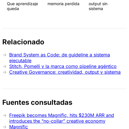
Que aprendizaje
memoria perdida
output sin
queda
sistema
Relacionado
Brand System as Code: de guideline a sistema
ejecutable
Stitch, Pomelli y la marca como pipeline agéntico
Creative Governance: creatividad, output y sistema
Fuentes consultadas
Freepik becomes Magnific, hits $230M ARR and
introduces the “no-collar” creative economy
Magnific