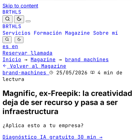
Skip to content
B
S
H
R
L
T
B
S
H
R
L
T
Servicios
Formación
Magazine
Sobre mí
es
en
Reservar llamada
Inicio
→
Magazine
→
brand machines
Volver al Magazine
brand-machines
25/05/2026
4 min de
lectura
Magnific, ex-Freepik: la creatividad
deja de ser recurso y pasa a ser
infraestructura
¿Aplica esto a tu empresa?
Diagnóstico IA gratuito 30 min →