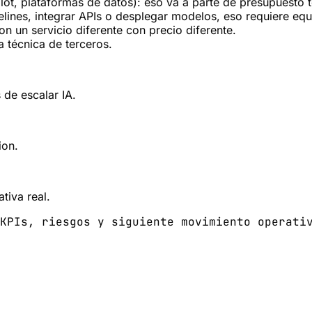
lot, plataformas de datos): eso va a parte de presupuesto 
pelines, integrar APIs o desplegar modelos, eso requiere eq
n un servicio diferente con precio diferente.
a técnica de terceros.
 de escalar IA.
ion.
tiva real.
KPIs, riesgos y siguiente movimiento operati