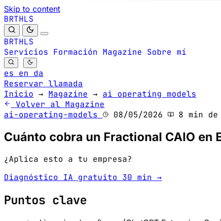
Skip to content
B
S
H
R
L
T
B
S
H
R
L
T
Servicios
Formación
Magazine
Sobre mí
es
en
da
Reservar llamada
Inicio
→
Magazine
→
ai operating models
Volver al Magazine
ai-operating-models
08/05/2026
8 min de 
Cuánto cobra un Fractional CAIO en 
¿Aplica esto a tu empresa?
Diagnóstico IA gratuito 30 min →
Puntos clave