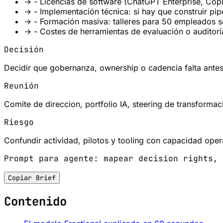
→
- Licencias de software (ChatGPT Enterprise, Copi
→
- Implementación técnica: si hay que construir pi
→
- Formación masiva: talleres para 50 empleados so
→
- Costes de herramientas de evaluación o auditorí
Decisión
Decidir que gobernanza, ownership o cadencia falta antes
Reunión
Comite de direccion, portfolio IA, steering de transformac
Riesgo
Confundir actividad, pilotos y tooling con capacidad opera
Prompt para agente: mapear decision rights, 
Copiar Brief
Contenido