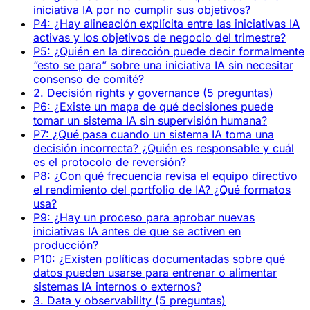
iniciativa IA por no cumplir sus objetivos?
P4: ¿Hay alineación explícita entre las iniciativas IA
activas y los objetivos de negocio del trimestre?
P5: ¿Quién en la dirección puede decir formalmente
“esto se para” sobre una iniciativa IA sin necesitar
consenso de comité?
2. Decisión rights y governance (5 preguntas)
P6: ¿Existe un mapa de qué decisiones puede
tomar un sistema IA sin supervisión humana?
P7: ¿Qué pasa cuando un sistema IA toma una
decisión incorrecta? ¿Quién es responsable y cuál
es el protocolo de reversión?
P8: ¿Con qué frecuencia revisa el equipo directivo
el rendimiento del portfolio de IA? ¿Qué formatos
usa?
P9: ¿Hay un proceso para aprobar nuevas
iniciativas IA antes de que se activen en
producción?
P10: ¿Existen políticas documentadas sobre qué
datos pueden usarse para entrenar o alimentar
sistemas IA internos o externos?
3. Data y observability (5 preguntas)