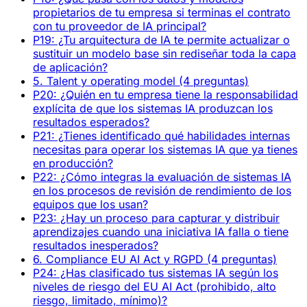
propietarios de tu empresa si terminas el contrato
con tu proveedor de IA principal?
P19: ¿Tu arquitectura de IA te permite actualizar o
sustituir un modelo base sin rediseñar toda la capa
de aplicación?
5. Talent y operating model (4 preguntas)
P20: ¿Quién en tu empresa tiene la responsabilidad
explícita de que los sistemas IA produzcan los
resultados esperados?
P21: ¿Tienes identificado qué habilidades internas
necesitas para operar los sistemas IA que ya tienes
en producción?
P22: ¿Cómo integras la evaluación de sistemas IA
en los procesos de revisión de rendimiento de los
equipos que los usan?
P23: ¿Hay un proceso para capturar y distribuir
aprendizajes cuando una iniciativa IA falla o tiene
resultados inesperados?
6. Compliance EU AI Act y RGPD (4 preguntas)
P24: ¿Has clasificado tus sistemas IA según los
niveles de riesgo del EU AI Act (prohibido, alto
riesgo, limitado, mínimo)?