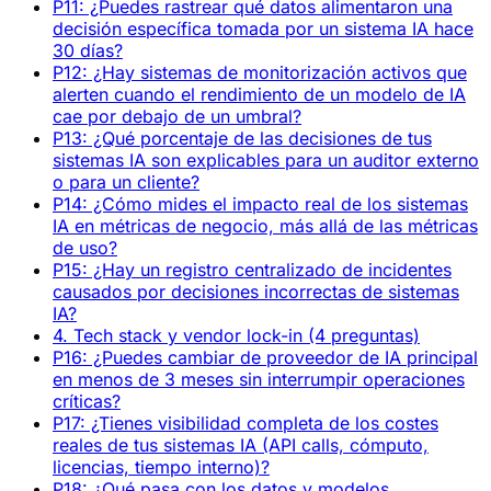
P11: ¿Puedes rastrear qué datos alimentaron una
decisión específica tomada por un sistema IA hace
30 días?
P12: ¿Hay sistemas de monitorización activos que
alerten cuando el rendimiento de un modelo de IA
cae por debajo de un umbral?
P13: ¿Qué porcentaje de las decisiones de tus
sistemas IA son explicables para un auditor externo
o para un cliente?
P14: ¿Cómo mides el impacto real de los sistemas
IA en métricas de negocio, más allá de las métricas
de uso?
P15: ¿Hay un registro centralizado de incidentes
causados por decisiones incorrectas de sistemas
IA?
4. Tech stack y vendor lock-in (4 preguntas)
P16: ¿Puedes cambiar de proveedor de IA principal
en menos de 3 meses sin interrumpir operaciones
críticas?
P17: ¿Tienes visibilidad completa de los costes
reales de tus sistemas IA (API calls, cómputo,
licencias, tiempo interno)?
P18: ¿Qué pasa con los datos y modelos