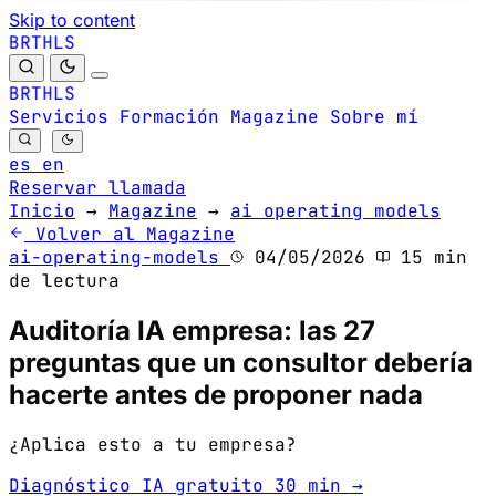
Skip to content
B
S
H
R
L
T
B
S
H
R
L
T
Servicios
Formación
Magazine
Sobre mí
es
en
Reservar llamada
Inicio
→
Magazine
→
ai operating models
Volver al Magazine
ai-operating-models
04/05/2026
15 min
de lectura
Auditoría IA empresa: las 27
preguntas que un consultor debería
hacerte antes de proponer nada
¿Aplica esto a tu empresa?
Diagnóstico IA gratuito 30 min →